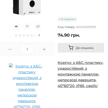
В наявності
Код товару:
A0140020035
74.90 грн.
0
До кошика
Корпус з АБС-пластику,
ударостійкий, з
монтажною панеллю,
непрозорі дверцята,
40*60*20, ІР65, серіїU