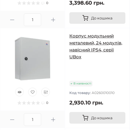
3,398.60 грн.
0
До кошика
Корпус модульний
металевий, 24 модулів,
навісний IP54, серії
UBox
В наявності
Код товару:
A0260010010
2,930.10 грн.
0
До кошика