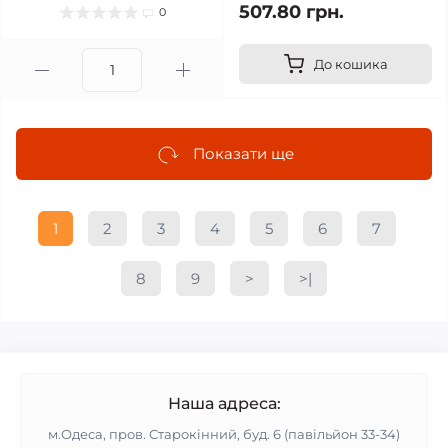
507.80 грн.
0
До кошика
Показати ще
1
2
3
4
5
6
7
8
9
>
>|
Наша адреса:
м.Одеса, пров. Старокінний, буд. 6 (павільйон 33-34)