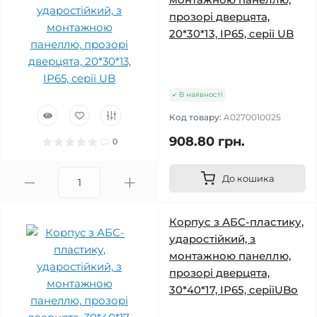
прозорі дверцята,
20*30*13, IP65, серії UB
В наявності
Код товару:
A0270010025
908.80 грн.
0
До кошика
Корпус з АБС-пластику,
ударостійкий, з
монтажною панеллю,
прозорі дверцята,
30*40*17, ІР65, серіїUBo