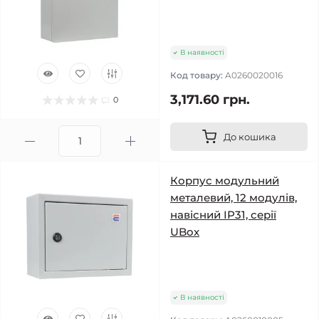
В наявності
Код товару:
A0260020016
3,171.60 грн.
0
До кошика
Корпус модульний
металевий, 12 модулів,
навісний IP31, серії
UBox
В наявності