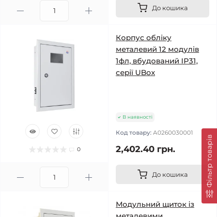
До кошика
Корпус обліку
металевий 12 модулів
1фл, вбудований IP31,
серії UBox
В наявності
Код товару:
A0260030001
Фільтр товарів
2,402.40 грн.
0
До кошика
Модульний щиток із
металевими