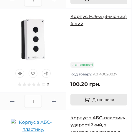
Корпус HJ9-3 (3-місний)
білий
В наявності
Код товару:
A0140020037
100.20 грн.
0
До кошика
Корпус з АБС-пластику,
ударостійкий, з
монтажною панеллю,