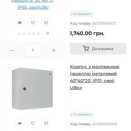
В наявності
Код товару:
A0270010027
1,740.00 грн.
0
До кошика
Корпус з монтажною
панеллю металевий
40*40*20, IP31, серії
UBox
В наявності
Код товару:
A0260020005