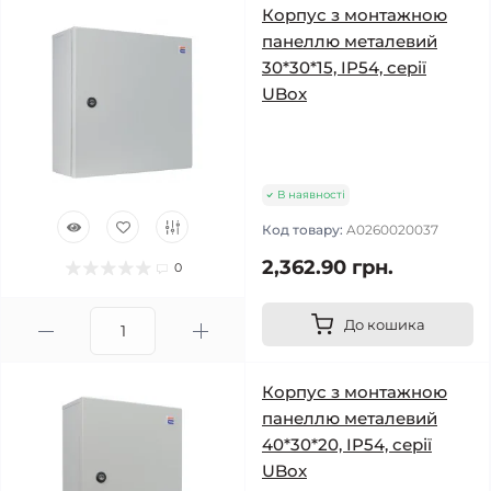
Корпус з монтажною
панеллю металевий
30*30*15, IP54, серії
UBox
В наявності
Код товару:
A0260020037
2,362.90 грн.
0
До кошика
Корпус з монтажною
панеллю металевий
40*30*20, IP54, серії
UBox