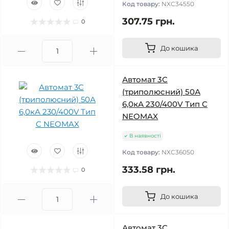
Код товару:
NXC34550
307.75 грн.
0
До кошика
Автомат 3C
(триполюсний) 50А
6,0кА 230/400V Тип C
NEOMAX
В наявності
Код товару:
NXC36050
333.58 грн.
0
До кошика
Автомат 3C