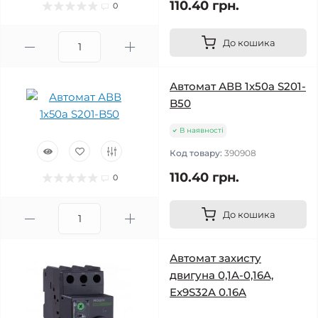
110.40 грн.
0
До кошика
Автомат АВВ 1х50а S201-
B50
В наявності
Код товару:
390908
110.40 грн.
0
До кошика
Автомат захисту
двигуна 0,1A-0,16A,
Ex9S32A 0.16A