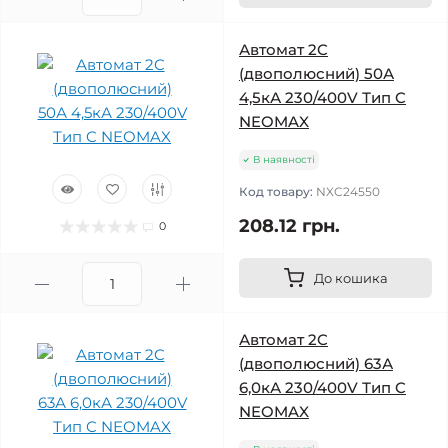
Автомат 2C
(двополюсний) 50А
4,5кА 230/400V Тип C
NEOMAX
В наявності
Код товару:
NXC24550
208.12 грн.
0
До кошика
Автомат 2C
(двополюсний) 63А
6,0кА 230/400V Тип C
NEOMAX