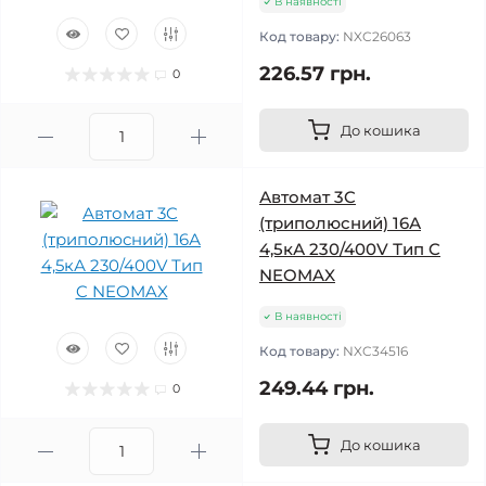
В наявності
Код товару:
NXC26063
226.57 грн.
0
До кошика
Автомат 3C
(триполюсний) 16А
4,5кА 230/400V Тип C
NEOMAX
В наявності
Код товару:
NXC34516
249.44 грн.
0
До кошика