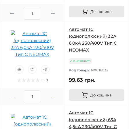
До кошика
Автомат 1C
(однополюсний) 32А
6,0кА 230/400V Тип C
NEOMAX
В наявності
Код товару:
NXC16032
99.63 грн.
0
До кошика
Автомат 1C
(однополюсний) 63А
4,5кА 230/400V Тип C