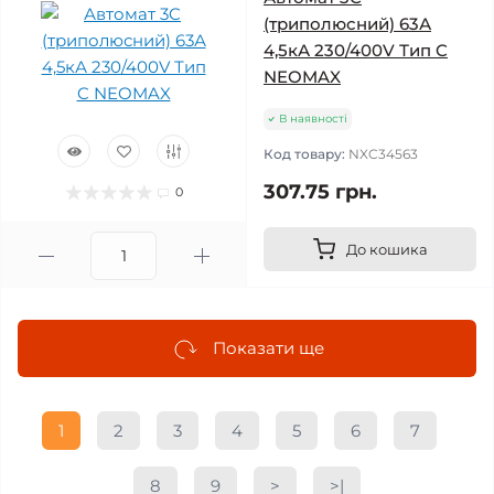
(триполюсний) 63А
4,5кА 230/400V Тип C
NEOMAX
В наявності
Код товару:
NXC34563
307.75 грн.
0
До кошика
Показати ще
1
2
3
4
5
6
7
8
9
>
>|