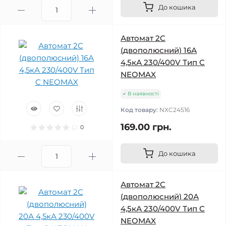
До кошика
Автомат 2C
(двополюсний) 16А
4,5кА 230/400V Тип C
NEOMAX
В наявності
Код товару:
NXC24516
169.00 грн.
0
До кошика
Автомат 2C
(двополюсний) 20А
4,5кА 230/400V Тип C
NEOMAX