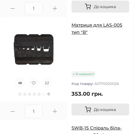
До кошика
Матриця для LAS-005
тип "B"
В наявності
Код товару:
A0170020026
353.00 грн.
0
До кошика
SWB-15 Спіраль біла-