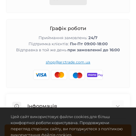
Графік роботи
Приймання замовлень:
24/7
Підтримка клієнтів:
Пн-Пт 09:00-18:00
Відправка в той же день
при замовленні до 16:00
shop@arctrade.com.ua
Інформація
Цей сайт використовує файли cookies для більш
Повернення та гарантія
комфортної роботи користувача. Продовжуючи
перегляд сторінок сайту, ви погоджуєтеся з політикою
Співпраця з нами
Каталог товарів
використання файлів cookies.