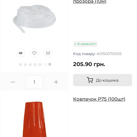
прозора (10м)
В наявності
Код товару:
A0150070005
205.90 грн.
0
До кошика
Ковпачок P75 (100шт)