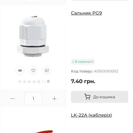
Сальник PG9
В наявності
Код товару:
A0150050002
7.40 грн.
0
До кошика
LK-22A (каблеріз)