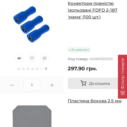
Конектори повністю
ізольовані FDFD 2-187
'мама' (100 шт.)
В наявності
Код товару:
A0060150003
Фільтр товарів
297.90 грн.
0
До кошика
Пластина бокова 2,5 мм