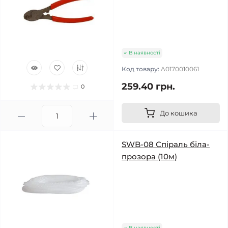
В наявності
Код товару:
A0170010061
259.40 грн.
0
До кошика
SWB-08 Спіраль біла-
прозора (10м)
В наявності