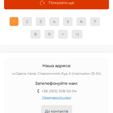
Показати ще
1
2
3
4
5
6
7
8
9
>
>|
Наша адреса:
м.Одеса, пров. Старокінний, буд. 6 (павільйон 33-34)
Зателефонуйте нам:
+38 (063) 508-50-04
Передзвоніть мені
До контактів