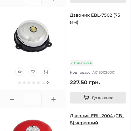
Дзвоник EBL-7502 (75
мм)
В наявності
Код товару:
A0160020001
227.50 грн.
0
До кошика
Дзвоник EBL-2004 (CB-
8) червоний