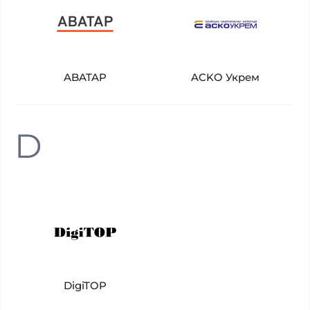
ABATAP
ACKO Укрем
D
DigiTOP