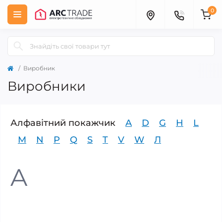
0
Виробник
Виробники
Алфавітний покажчик
A
D
G
H
L
M
N
P
Q
S
T
V
W
Л
A