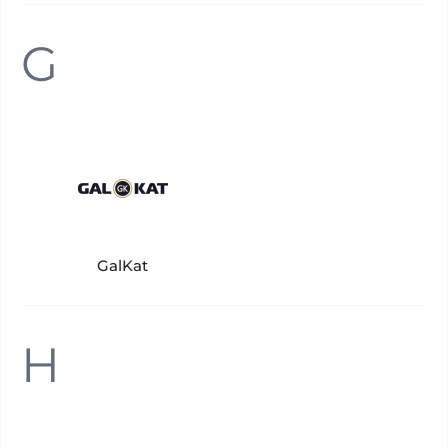
G
GalKat
H