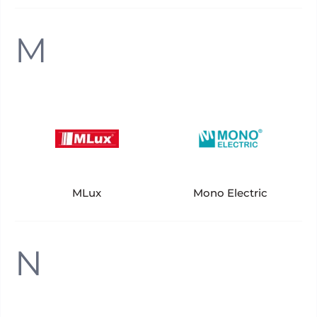
M
MLux
Mono Electric
N