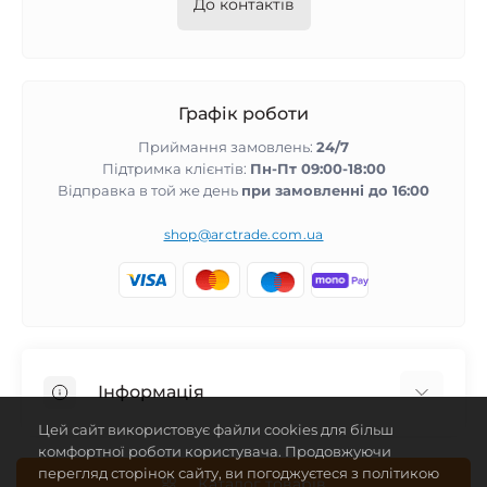
До контактів
Графік роботи
Приймання замовлень:
24/7
Підтримка клієнтів:
Пн-Пт 09:00-18:00
Відправка в той же день
при замовленні до 16:00
shop@arctrade.com.ua
Інформація
Цей сайт використовує файли cookies для більш
Повернення та гарантія
комфортної роботи користувача. Продовжуючи
перегляд сторінок сайту, ви погоджуєтеся з політикою
Співпраця з нами
Каталог товарів