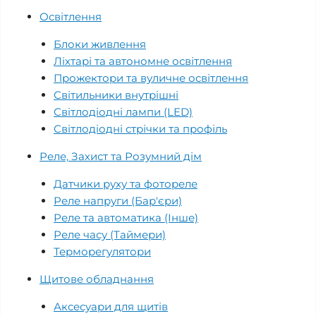
Освітлення
Блоки живлення
Ліхтарі та автономне освітлення
Прожектори та вуличне освітлення
Світильники внутрішні
Світлодіодні лампи (LED)
Світлодіодні стрічки та профіль
Реле, Захист та Розумний дім
Датчики руху та фотореле
Реле напруги (Бар'єри)
Реле та автоматика (Інше)
Реле часу (Таймери)
Терморегулятори
Щитове обладнання
Аксесуари для щитів