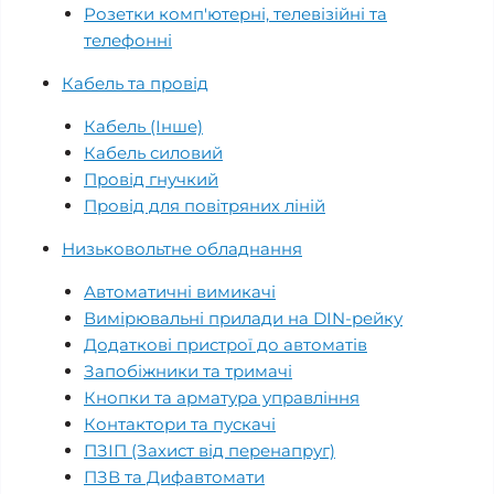
Розетки комп'ютерні, телевізійні та
телефонні
Кабель та провід
Кабель (Інше)
Кабель силовий
Провід гнучкий
Провід для повітряних ліній
Низьковольтне обладнання
Автоматичні вимикачі
Вимірювальні прилади на DIN-рейку
Додаткові пристрої до автоматів
Запобіжники та тримачі
Кнопки та арматура управління
Контактори та пускачі
ПЗІП (Захист від перенапруг)
ПЗВ та Дифавтомати