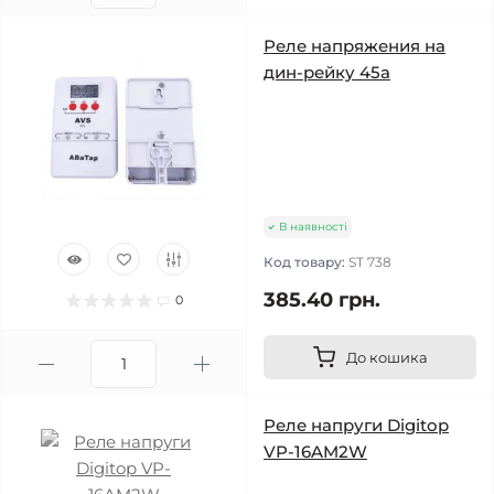
Реле напряжения на
дин-рейку 45а
В наявності
Код товару:
ST 738
385.40 грн.
0
До кошика
Реле напруги Digitop
VP-16AM2W