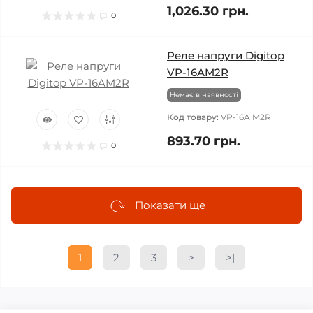
1,026.30 грн.
0
Реле напруги Digitop
VP-16AM2R
Немає в наявності
Код товару:
VP-16A M2R
893.70 грн.
0
Показати ще
1
2
3
>
>|