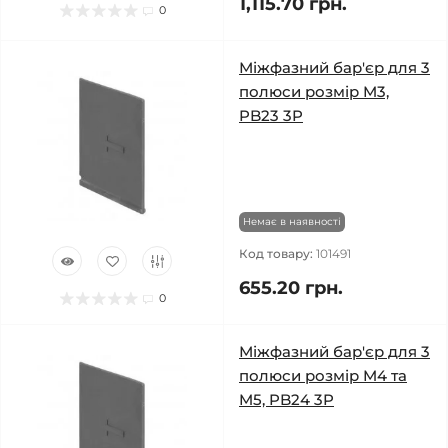
1,115.70 грн.
0
Міжфазний бар'єр для 3
полюси розмір M3,
PB23 3P
Немає в наявності
Код товару:
101491
655.20 грн.
0
Міжфазний бар'єр для 3
полюси розмір M4 та
M5, PB24 3P