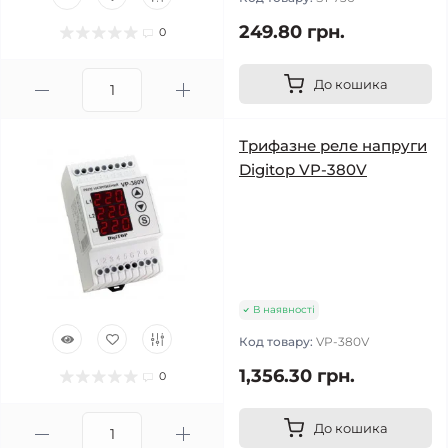
249.80 грн.
0
До кошика
Трифазне реле напруги
Digitop VP-380V
В наявності
Код товару:
VP-380V
1,356.30 грн.
0
До кошика