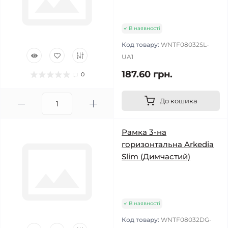
В наявності
Код товару:
WNTF08032SL-
UA1
187.60 грн.
0
До кошика
Рамка 3-на
горизонтальна Arkedia
Slim (Димчастий)
В наявності
Код товару:
WNTF08032DG-