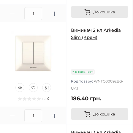
До кошика
Вимикач 2 кл Arkedia
Slim (Крем)
В наявності
Код товару:
WNTC00092BG-
UA1
186.40 грн.
0
До кошика
Вимикач 3 кл Arkedia