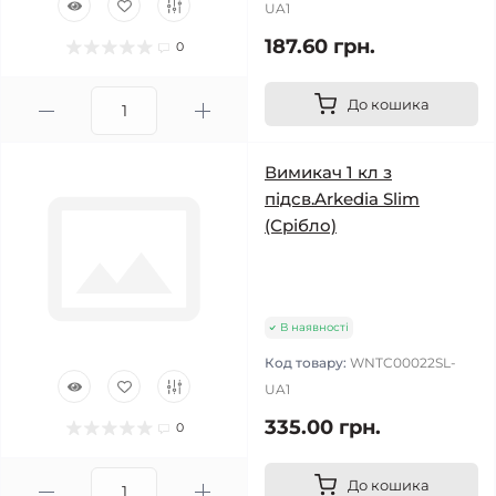
UA1
187.60 грн.
0
До кошика
Вимикач 1 кл з
підсв.Arkedia Slim
(Срібло)
В наявності
Код товару:
WNTC00022SL-
UA1
335.00 грн.
0
До кошика