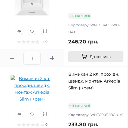
В наявності
Код товару:
WNTC04052WH-
UA1
246.20 грн.
0
До кошика
Вимикач 2 кл. прохідн.
швидк. монтаж Arkedia
Slim (Крем)
В наявності
Код товару:
WNTC00112BG-UA1
233.80 грн.
0