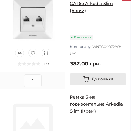
CAT6e Arkedia Slim
(Білий)
В наявності
Код товару:
WNTC04072WH-
UA1
382.00 грн.
0
До кошика
Рамка 3-на
горизонтальна Arkedia
Slim (Крем)