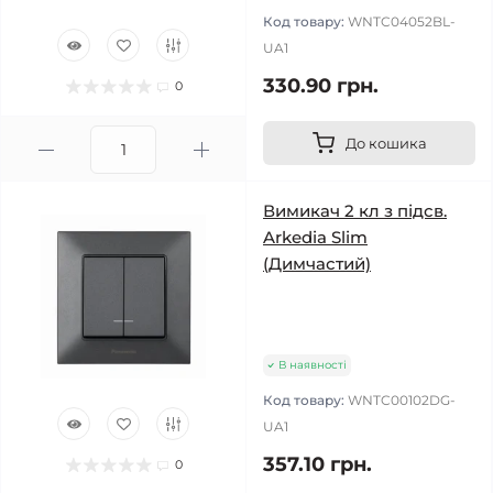
Код товару:
WNTC04052BL-
UA1
330.90 грн.
0
До кошика
Вимикач 2 кл з підсв.
Arkedia Slim
(Димчастий)
В наявності
Код товару:
WNTC00102DG-
UA1
357.10 грн.
0