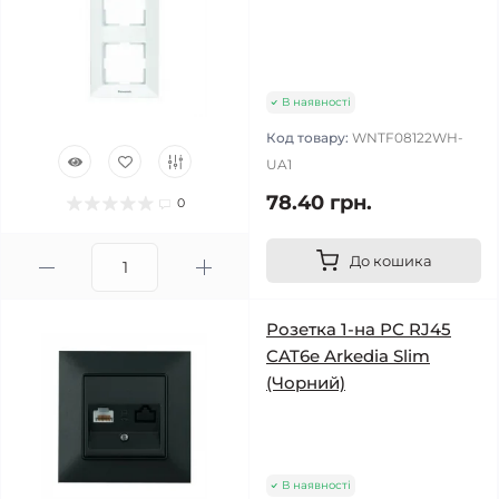
В наявності
Код товару:
WNTF08122WH-
UA1
78.40 грн.
0
До кошика
Розетка 1-на РС RJ45
CAT6e Arkedia Slim
(Чорний)
В наявності