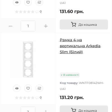
UA1
131.60 грн.
0
До кошика
Рамка 4-на
вертикальна Arkedia
Slim (Білий)
В наявності
Код товару:
WNTF08142WH-
UA1
131.20 грн.
0
До кошика