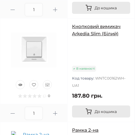
До кошика
Кнопковий вимикач
Arkedia Slim (Білий)
В наявності
Код товару:
WNTC00162WH-
UA1
187.80 грн.
0
До кошика
Рамка 2-на