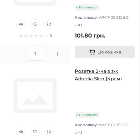
В наявності
Код товару:
WNTF08032BG-
UA1
101.80 грн.
0
До кошика
Розетка 2-на з з/к
Arkedia Slim (Крем)
В наявності
Код товару:
WNTC02052BG-
UA1