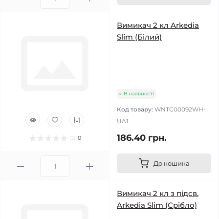
Вимикач 2 кл Arkedia
Slim (Білий)
В наявності
Код товару:
WNTC00092WH-
UA1
186.40 грн.
0
До кошика
Вимикач 2 кл з підсв.
Arkedia Slim (Срібло)