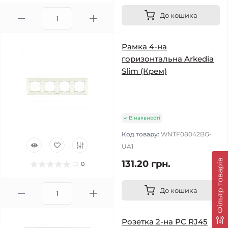
До кошика
Рамка 4-на
горизонтальна Arkedia
Slim (Крем)
В наявності
Код товару:
WNTF08042BG-
UA1
Фільтр товарів
131.20 грн.
0
До кошика
Розетка 2-на PC RJ45