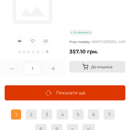
В наявності
Код товару:
WNTC00102SL-UA1
357.10 грн.
0
До кошика
Показати ще
1
2
3
4
5
6
7
8
9
>
>|