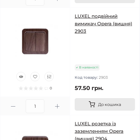
LUXEL подвійний
вимикач Opera (вишня)
2903
В наявності
Код товару:
2903
57.50 грн.
0
До кошика
LUXEL розетка із
заземленням Opera
(вишня) 2904