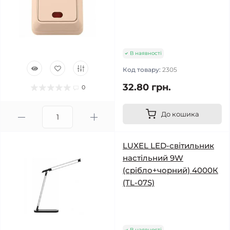
В наявності
Код товару:
2305
32.80 грн.
0
До кошика
LUXEL LED-світильник
настільний 9W
(срібло+чорний) 4000К
(TL-07S)
В наявності