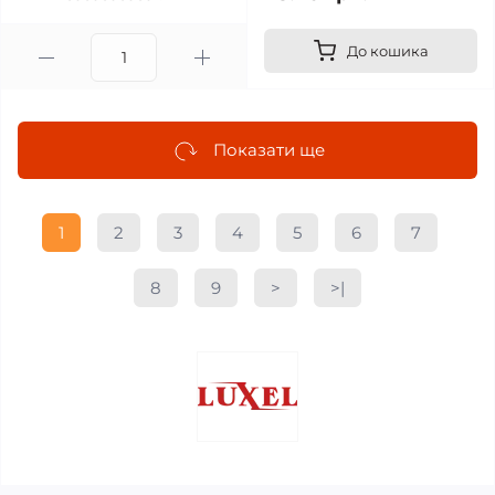
До кошика
Показати ще
1
2
3
4
5
6
7
8
9
>
>|