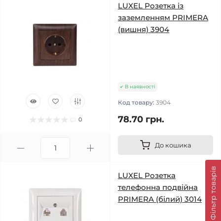
LUXEL Розетка із
заземленням PRIMERA
(вишня) 3904
В наявності
Код товару:
3904
78.70 грн.
0
До кошика
Фільтр товарів
LUXEL Pозетка
телефонна подвійна
PRIMERA (білий) 3014