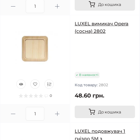
До кошика
LUXEL вимикач Opera
(сосна) 2802
В наявності
Код товару:
2802
48.60 грн.
0
До кошика
LUXEL подовжувач 1
гніздо 5М з