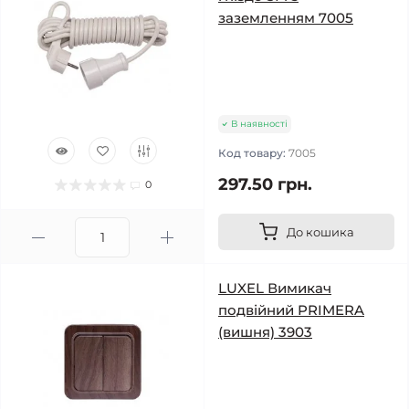
заземленням 7005
В наявності
Код товару:
7005
297.50 грн.
0
До кошика
LUXEL Вимикач
подвійний PRIMERA
(вишня) 3903