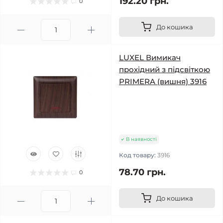
192.20 грн.
0
До кошика
LUXEL Вимикач
прохідний з підсвіткою
PRIMERA (вишня) 3916
В наявності
Код товару:
3916
78.70 грн.
0
До кошика