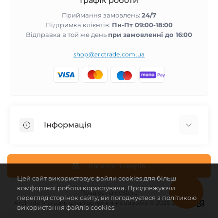
Графік роботи
Приймання замовлень:
24/7
Підтримка клієнтів:
Пн-Пт 09:00-18:00
Відправка в той же день
при замовленні до 16:00
shop@arctrade.com.ua
Інформація
Повернення та гарантія
Співпраця з нами
Каталог товарів
Цей сайт використовує файли cookies для більш
Про магазин
комфортної роботи користувача. Продовжуючи
Доставка і оплата
Працює на
ocStore
перегляд сторінок сайту, ви погоджуєтеся з політикою
ArcTrade Магазин електротехнічних виробів © 2026 Design -
Угода користувача
використання файлів cookies.