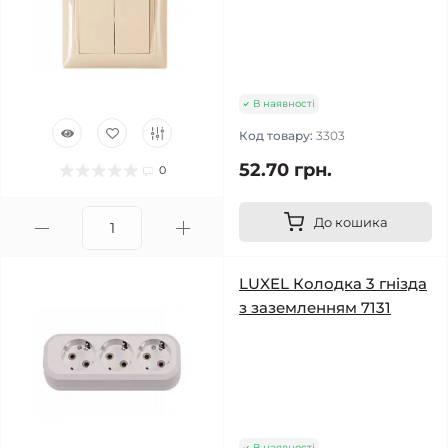
В наявності
Код товару:
3303
52.70 грн.
0
До кошика
LUXEL Колодка 3 гнізда
з заземленням 7131
В наявності