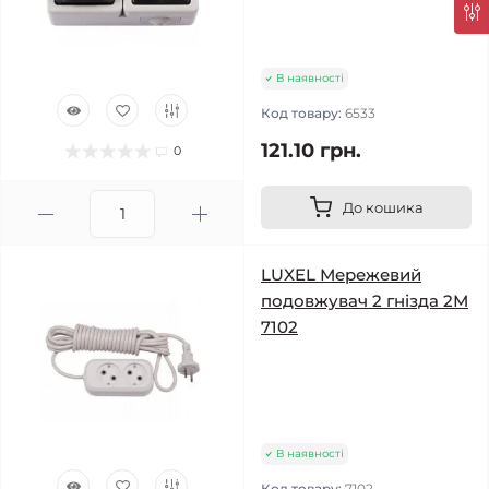
В наявності
Код товару:
6533
121.10 грн.
0
До кошика
LUXEL Мережевий
подовжувач 2 гнізда 2М
7102
В наявності
Код товару:
7102