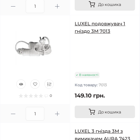
До кошика
LUXEL подовжувач 1
гніздо 3М 7013
В наявності
Код товару:
7013
149.10 грн.
0
До кошика
LUXEL 3 гнізда 3М з
вимикачем AURA 7423