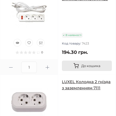
В наявності
Код товару:
7423
194.30 грн.
0
До кошика
LUXEL Колодка 2 гнізда
з заземленням 7111