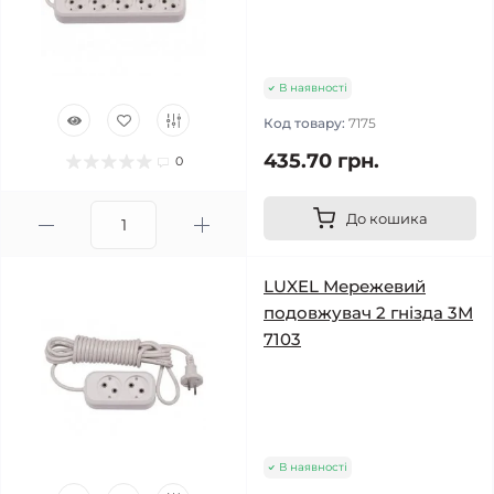
В наявності
Код товару:
7175
435.70 грн.
0
До кошика
LUXEL Мережевий
подовжувач 2 гнізда 3М
7103
В наявності