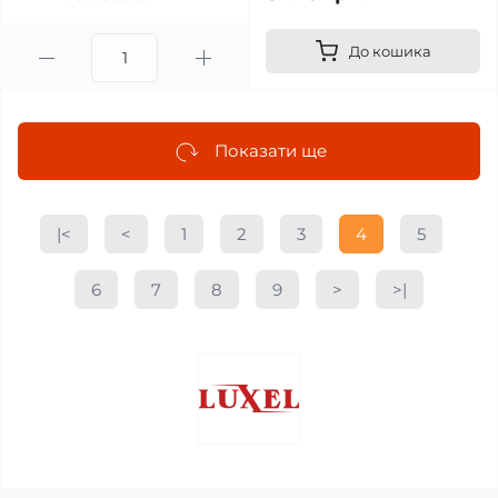
До кошика
Показати ще
|<
<
1
2
3
4
5
6
7
8
9
>
>|