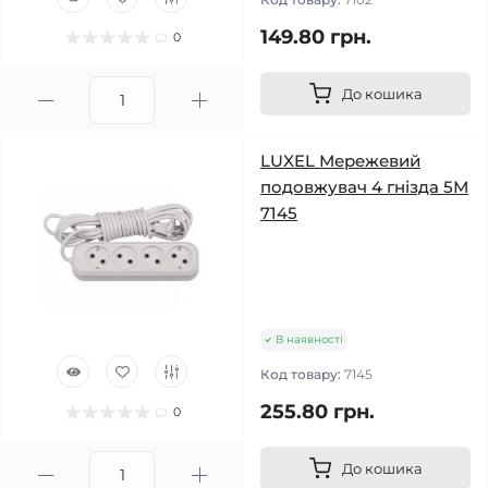
149.80 грн.
0
До кошика
LUXEL Мережевий
подовжувач 4 гнізда 5М
7145
В наявності
Код товару:
7145
255.80 грн.
0
До кошика