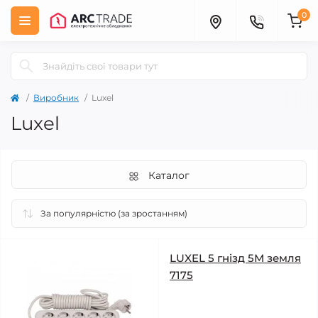
0
Виробник
Luxel
Luxel
Каталог
LUXEL 5 гнізд 5М земля
7175