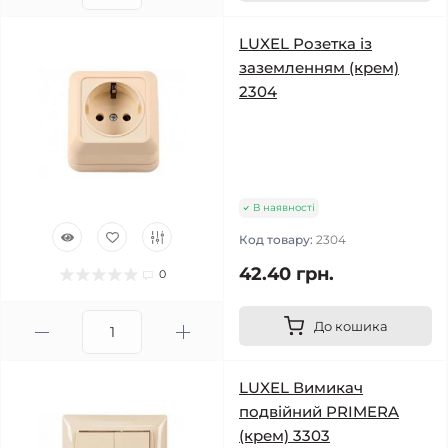
LUXEL Розетка із
заземленням (крем)
2304
В наявності
Код товару:
2304
42.40 грн.
0
До кошика
LUXEL Вимикач
подвійний PRIMERA
(крем) 3303