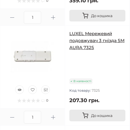
359.10 грн.
0
До кошика
LUXEL Мережевий
подовжувач 3 гнізда 5М
AURA 7325
В наявності
Код товару:
7325
207.30 грн.
0
До кошика