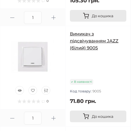
105.30 грн.
0
До кошика
Вимикач з
підсвічуванням JAZZ
(білий) 9005
В наявності
Код товару:
9005
71.80 грн.
0
До кошика