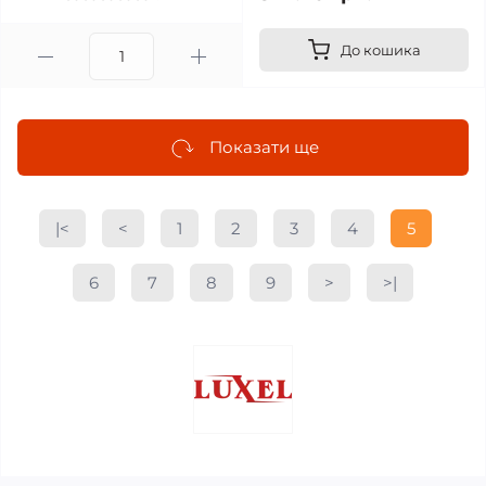
До кошика
Показати ще
|<
<
1
2
3
4
5
6
7
8
9
>
>|