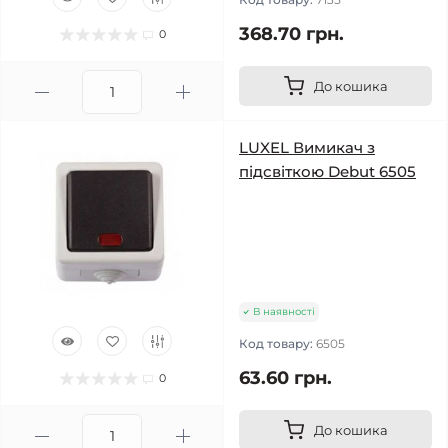
368.70 грн.
0
До кошика
LUXEL Вимикач з
підсвіткою Debut 6505
В наявності
Код товару:
6505
63.60 грн.
0
До кошика