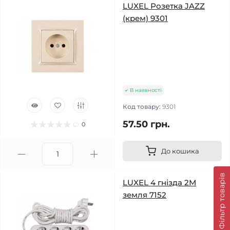
LUXEL Розетка JAZZ
(крем) 9301
В наявності
Код товару:
9301
57.50 грн.
0
До кошика
Фільтр товарів
LUXEL 4 гнізда 2М
земля 7152