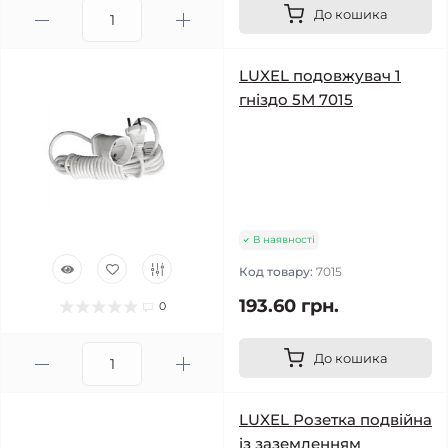
До кошика
LUXEL подовжувач 1
гніздо 5М 7015
В наявності
Код товару:
7015
193.60 грн.
0
До кошика
LUXEL Розетка подвійна
із заземленням