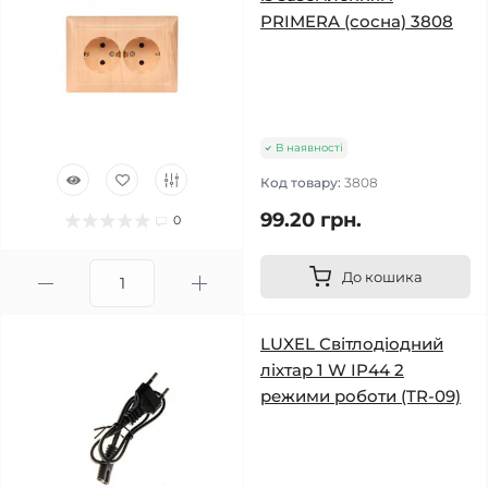
PRIMERA (сосна) 3808
В наявності
Код товару:
3808
99.20 грн.
0
До кошика
LUXEL Світлодіодний
ліхтар 1 W IP44 2
режими роботи (TR-09)