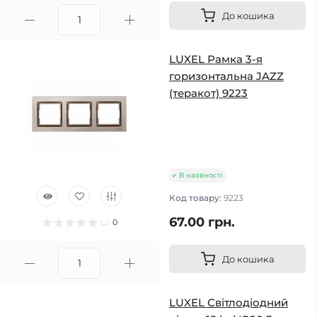
До кошика
LUXEL Рамка 3-я
горизонтальна JAZZ
(теракот) 9223
В наявності
Код товару:
9223
67.00 грн.
0
До кошика
LUXEL Світлодіодний