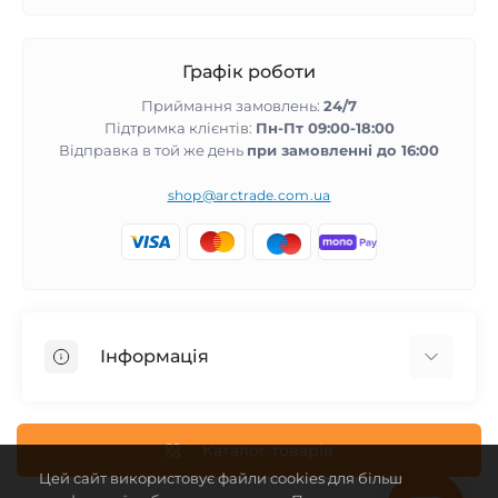
Графік роботи
Приймання замовлень:
24/7
Підтримка клієнтів:
Пн-Пт 09:00-18:00
Відправка в той же день
при замовленні до 16:00
shop@arctrade.com.ua
Інформація
Повернення та гарантія
Співпраця з нами
Каталог товарів
Цей сайт використовує файли cookies для більш
Про магазин