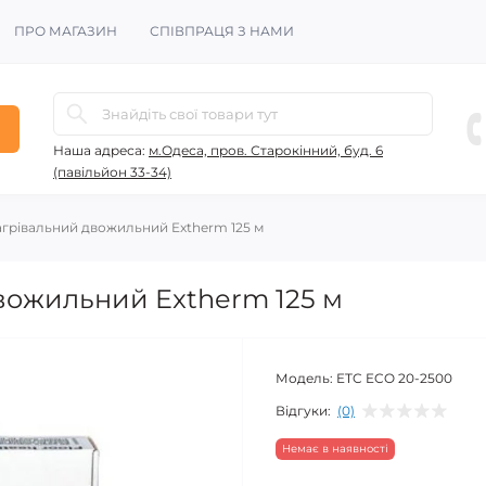
ПРО МАГАЗИН
СПІВПРАЦЯ З НАМИ
Наша адреса:
м.Одеса, пров. Старокінний, буд. 6
(павільйон 33-34)
агрівальний двожильний Extherm 125 м
вожильний Extherm 125 м
Модель:
ETC ECO 20-2500
Відгуки:
(0)
Немає в наявності