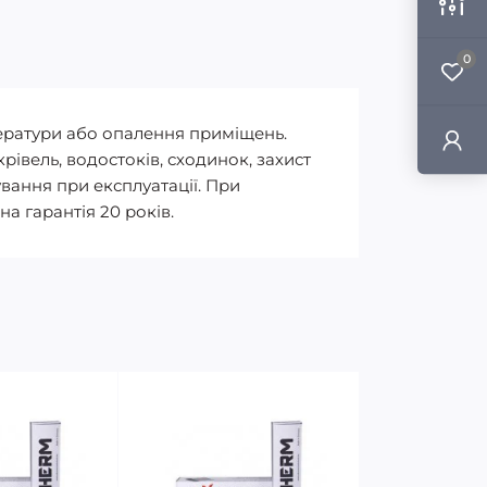
0
ератури або опалення приміщень.
івель, водостоків, сходинок, захист
вання при експлуатації. При
а гарантія 20 років.