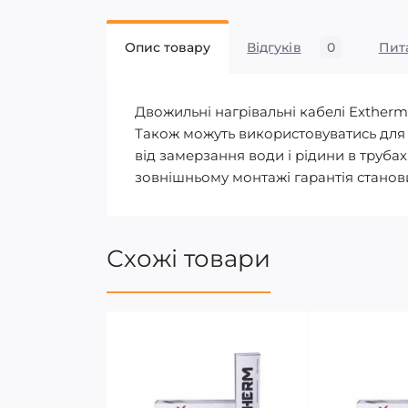
Опис товару
Відгуків
0
Пит
Двожильні нагрівальні кабелі Exthe
Також можуть використовуватись для з
від замерзання води і рідини в труба
зовнішньому монтажі гарантія станови
Схожі товари