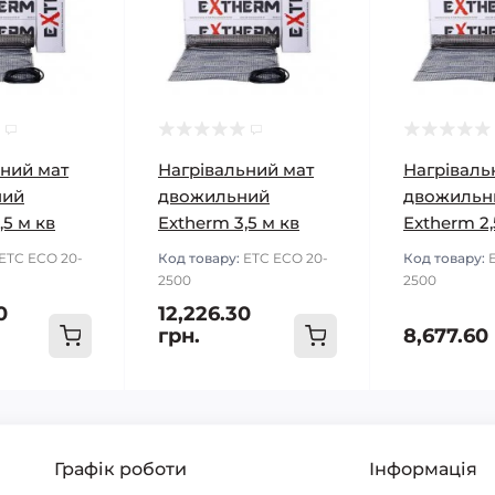
ьний мат
Нагрівальний мат
Нагріваль
ний
двожильний
двожильн
,5 м кв
Extherm 3,5 м кв
Extherm 2,
ETC ECO 20-
Код товару:
ETC ECO 20-
Код товару:
2500
2500
0
12,226.30
грн.
8,677.60
Графік роботи
Інформація