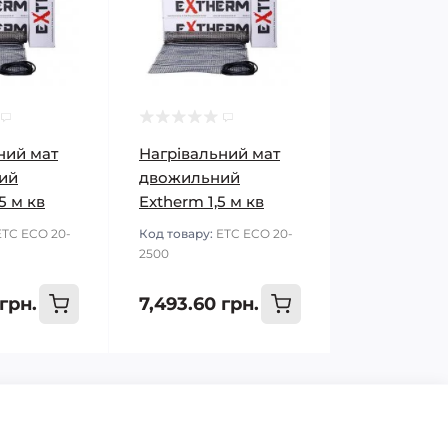
ний мат
Нагрівальний мат
ий
двожильний
5 м кв
Extherm 1,5 м кв
ETC ECO 20-
Код товару:
ETC ECO 20-
2500
 грн.
7,493.60 грн.