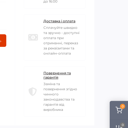
до 16:00
Доставка і оплата
Сплачуйте швидко
та зручно - доступні
оплата при
ь
отриманні, переказ
за реквізитами та
онлайн-оплата
Повернення та
гарантія
Заміна та
повернення згідно
чинного
законодавства та
гарантія від
0
виробника
0