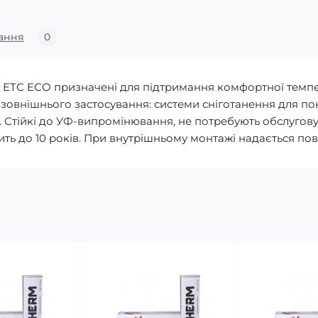
ання
0
rm ETC ECO призначені для підтримання комфортної темп
овнішнього застосування: системи сніготанення для покр
х. Стійкі до УФ-випромінювання, не потребують обслугову
ть до 10 років. При внутрішньому монтажі надається повн