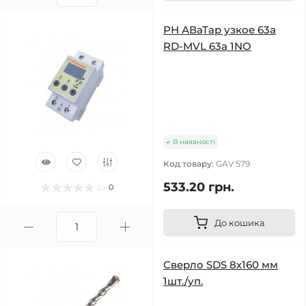
РН АВаТар узкое 63а
RD-MVL 63a 1NO
В наявності
Код товару:
GAV 579
533.20 грн.
0
До кошика
Сверло SDS 8х160 мм
1шт./уп.