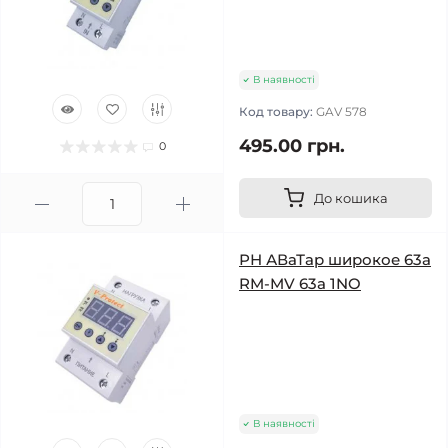
В наявності
Код товару:
GAV 578
495.00 грн.
0
До кошика
РН АВаТар широкое 63а
RM-MV 63a 1NO
В наявності