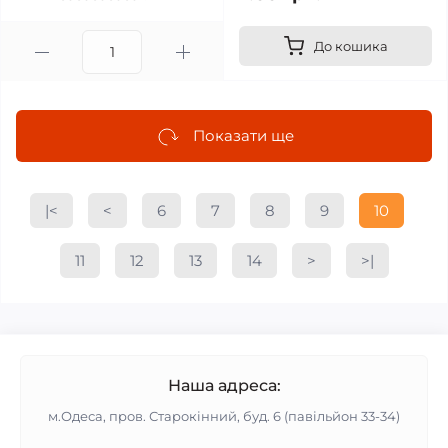
До кошика
Показати ще
|<
<
6
7
8
9
10
11
12
13
14
>
>|
Наша адреса:
м.Одеса, пров. Старокінний, буд. 6 (павільйон 33-34)