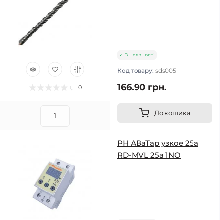
В наявності
Код товару:
sds005
166.90 грн.
0
До кошика
РН АВаТар узкое 25а
RD-MVL 25a 1NO