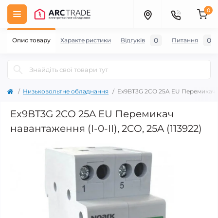
0
0
0
Опис товару
Характеристики
Відгуків
Питання
Низьковольтне обладнання
Ex9BT3G 2CO 25A EU Перемикач нав
Ex9BT3G 2CO 25A EU Перемикач
навантаження (I-0-II), 2CO, 25A (113922)