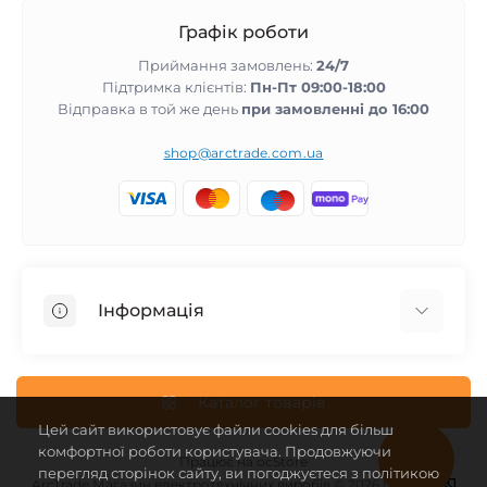
Графік роботи
Приймання замовлень:
24/7
Підтримка клієнтів:
Пн-Пт 09:00-18:00
Відправка в той же день
при замовленні до 16:00
shop@arctrade.com.ua
Інформація
Повернення та гарантія
Співпраця з нами
Каталог товарів
Цей сайт використовує файли cookies для більш
Про магазин
комфортної роботи користувача. Продовжуючи
Доставка і оплата
Працює на
ocStore
перегляд сторінок сайту, ви погоджуєтеся з політикою
ArcTrade Магазин електротехнічних виробів © 2026 Design -