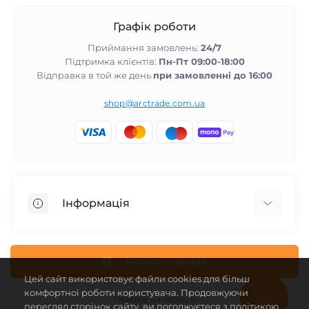
Графік роботи
Приймання замовлень:
24/7
Підтримка клієнтів:
Пн-Пт 09:00-18:00
Відправка в той же день
при замовленні до 16:00
shop@arctrade.com.ua
Інформація
Повернення та гарантія
Співпраця з нами
Каталог товарів
Цей сайт використовує файли cookies для більш
Про магазин
комфортної роботи користувача. Продовжуючи
Доставка і оплата
Працює на
ocStore
перегляд сторінок сайту, ви погоджуєтеся з політикою