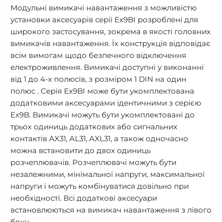
Модульні вимикачі навантаження з можливістю
установки аксесуарів серії Ex9BI розроблені для
широкого застосування, зокрема в якості головних
вимикачів навантаження. Їх конструкція відповідає
всім вимогам щодо безпечного відключення
електроживлення. Вимикачі доступні у виконанні
від 1 до 4-х полюсів, з розміром 1 DIN на один
полюс . Серія Ex9BI може бути укомплектована
додатковими аксесуарами ідентичними з серією
Ex9B. Вимикачі можуть бути укомплектовані до
трьох одиниць додаткових або сигнальних
контактів AX31, AL31, AXL31, а також одночасно
можна встановити до двох одиниць
розчеплювачів. Розчеплювачі можуть бути
незалежними, мінімальної напруги, максимальної
напруги і можуть комбінуватися довільно при
необхідності. Всі додаткові аксесуари
встановлюються на вимикач навантаження з лівого
боку.