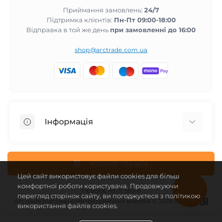
Приймання замовлень:
24/7
Підтримка клієнтів:
Пн-Пт 09:00-18:00
Відправка в той же день
при замовленні до 16:00
shop@arctrade.com.ua
Інформація
Повернення та гарантія
Співпраця з нами
Каталог товарів
Цей сайт використовує файли cookies для більш
Про магазин
комфортної роботи користувача. Продовжуючи
Доставка і оплата
Працює на
ocStore
перегляд сторінок сайту, ви погоджуєтеся з політикою
ArcTrade Магазин електротехнічних виробів © 2026 Design -
Угода користувача
використання файлів cookies.
Зворотній зв’язок