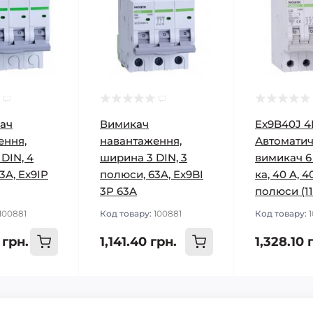
ач
Вимикач
Ex9B40J 4
ення,
навантаження,
Автомати
DIN, 4
ширина 3 DIN, 3
вимикач 6 
3A, Ex9IP
полюси, 63A, Ex9BI
ка, 40 A, 
3P 63A
полюси (1
100881
Код товару:
100881
Код товару:
 грн.
1,141.40 грн.
1,328.10 