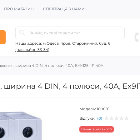
ПРО МАГАЗИН
СПІВПРАЦЯ З НАМИ
Наша адреса:
м.Одеса, пров. Старокінний, буд. 6
(павільйон 33-34)
ження, ширина 4 DIN, 4 полюси, 40A, Ex9I125 4P 40A
ширина 4 DIN, 4 полюси, 40A, Ex9I
Модель:
100881
Відгуки:
(0)
Немає в наявності