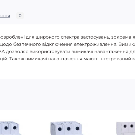
ання
0
 розроблені для широкого спектра застосувань, зокрема 
щодо безпечного відключення електроживлення. Вимикачі
-22A дозволяє використовувати вимикачі навантаження 
утацій. Також вимикачі навантаження мають інтегрований