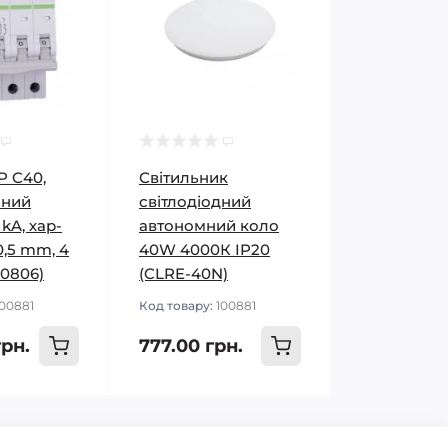
P C40,
Світильник
чний
світлодіодний
kA, хар-
автономний коло
40,5 mm, 4
40W 4000К IP20
10806)
(CLRE-40N)
100881
Код товару:
100881
грн.
777.00 грн.