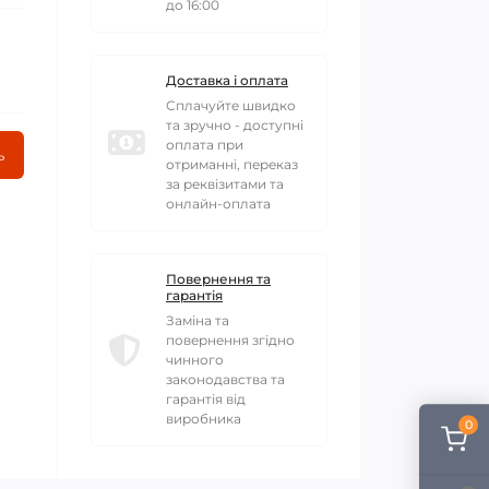
до 16:00
Доставка і оплата
Сплачуйте швидко
та зручно - доступні
оплата при
ь
отриманні, переказ
за реквізитами та
онлайн-оплата
Повернення та
гарантія
Заміна та
повернення згідно
чинного
законодавства та
гарантія від
виробника
0