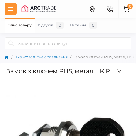
0
0
0
Опис товару
Відгуків
Питання
Низьковольтне обладнання
Замок з ключем PHS, метал, LK 
Замок з ключем PHS, метал, LK PH M