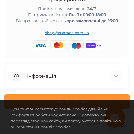
Приймання замовлень:
24/7
Підтримка клієнтів:
Пн-Пт 09:00-18:00
Відправка в той же день
при замовленні до 16:00
shop@arctrade.com.ua
Інформація
Повернення та гарантія
Співпраця з нами
Каталог товарів
Цей сайт використовує файли cookies для більш
Про магазин
комфортної роботи користувача. Продовжуючи
Доставка і оплата
Працює на
ocStore
перегляд сторінок сайту, ви погоджуєтеся з політикою
ArcTrade Магазин електротехнічних виробів © 2026 Design -
Угода користувача
використання файлів cookies.