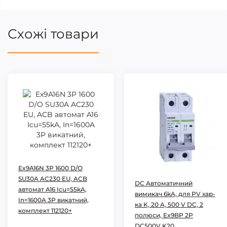
Схожі товари
Ex9A16N 3P 1600 D/O
SU30A AC230 EU, ACB
DC Автоматичний
автомат A16 Icu=55kA,
вимикач 6kA, для PV хар-
In=1600A 3Р викатний,
ка K, 20 A, 500 V DC, 2
комплект 112120+
полюси, Ex9BP 2P
DC500V K20