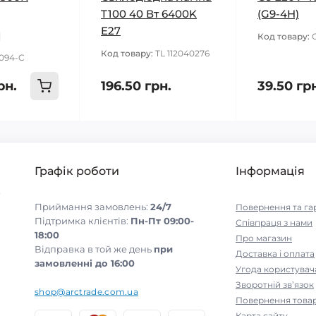
T100 40 Вт 6400K
(G9-4H)
E27
Код товару:
Код товару:
TL 112040276
094-C
рн.
196.50 грн.
39.50 гр
Графік роботи
Інформація
-
Приймання замовлень:
24/7
Повернення та га
Підтримка клієнтів:
Пн-Пт 09:00-
Співпраця з нами
18:00
Про магазин
Відправка в той же день
при
Доставка і оплата
замовленні до 16:00
Угода користувач
Зворотній зв’язок
shop@arctrade.com.ua
Повернення това
Карта сайту