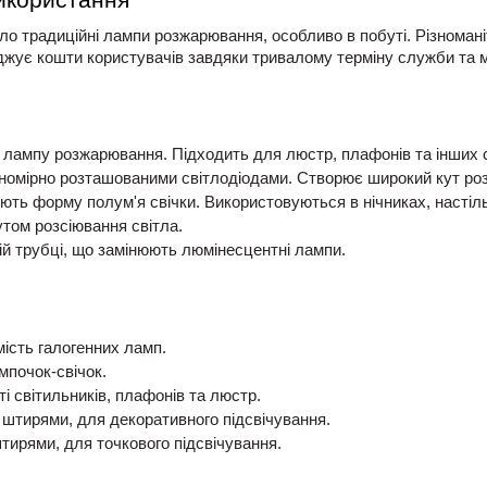
використання
ло традиційні лампи розжарювання, особливо в побуті. Різномані
аджує кошти користувачів завдяки тривалому терміну служби та 
 лампу розжарювання. Підходить для люстр, плафонів та інших с
вномірно розташованими світлодіодами. Створює широкий кут ро
тують форму полум'я свічки. Використовуються в нічниках, насті
утом розсіювання світла.
ній трубці, що замінюють люмінесцентні лампи.
мість галогенних ламп.
мпочок-свічок.
і світильників, плафонів та люстр.
а штирями, для декоративного підсвічування.
тирями, для точкового підсвічування.