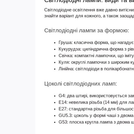
Світлодіодні лампи: види та 
Світлодіодне освітлення вже давно витісни
знайти варіант для кожного, а також заощ
Світлодіодні лампи за формою:
Груша
: класична форма, що нагадує
Кукурудза
: циліндрична форма з рі
Свічка
: компактні лампочки, що імі
Куля
: округлі лампочки з широким к
Лінійна
: світлодіоди в полікарбонат
Цоколі світлодіодних ламп:
G4
: два штирі, використовується за
E14
: невелика різьба (14 мм) для ла
E27
: стандартна різьба для більшост
GU5.3
: цоколь у формі чаші з двом
G53
: плоска кругла лампа з двома ш