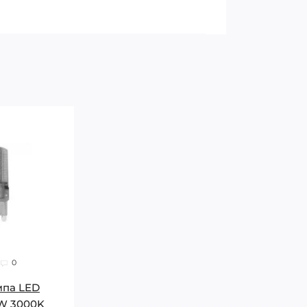
0
мпа LED
4W 3000K