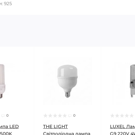
: 925
0
0
мпа LED
THE LIGHT
LUXEL Ла
6500K
Світлодіодна лампа
G9 220V 