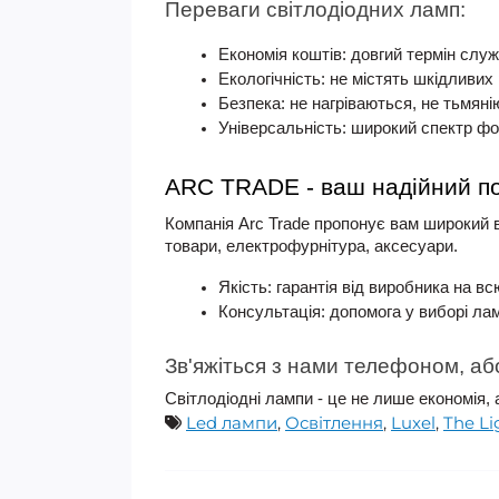
Переваги світлодіодних ламп:
Економія коштів: довгий термін служ
Екологічність: не містять шкідливих
Безпека: не нагріваються, не тьмяні
Універсальність: широкий спектр фор
ARC TRADE - ваш надійний по
Компанія Arc Trade пропонує вам широкий 
товари, електрофурнітура, аксесуари.
Якість: гарантія від виробника на всю
Консультація: допомога у виборі ла
Зв'яжіться з нами телефоном, а
Світлодіодні лампи - це не лише економія,
Led лампи
,
Освітлення
,
Luxel
,
The Li