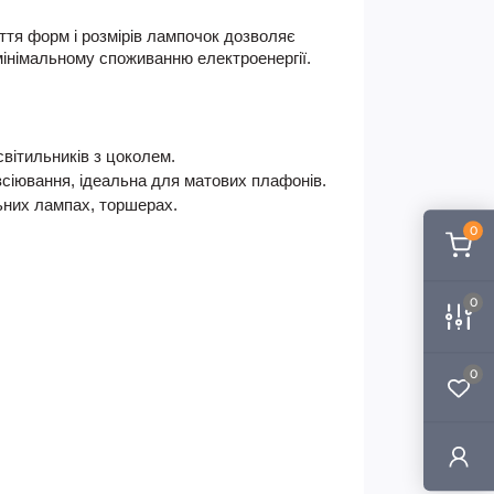
ття форм і розмірів лампочок дозволяє
мінімальному споживанню електроенергії.
вітильників з цоколем.
зсіювання, ідеальна для матових плафонів.
льних лампах, торшерах.
0
0
0