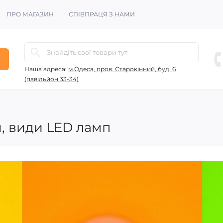
ПРО МАГАЗИН
СПІВПРАЦЯ З НАМИ
Наша адреса:
м.Одеса, пров. Старокінний, буд. 6
(павільйон 33-34)
я, види LED ламп