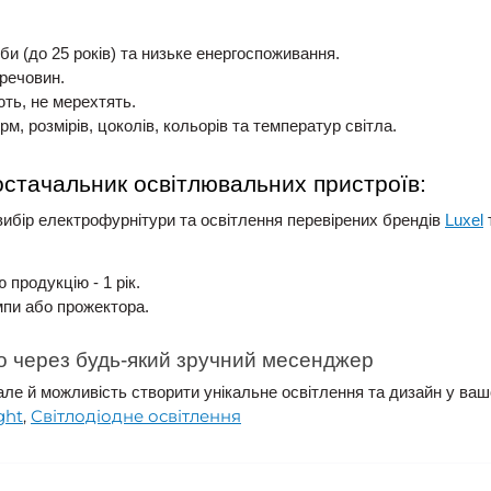
би (до 25 років) та низьке енергоспоживання.
 речовин.
ють, не мерехтять.
м, розмірів, цоколів, кольорів та температур світла.
стачальник освітлювальних пристроїв:
вибір електрофурнітури та освітлення перевірених брендів
Luxel
 продукцію - 1 рік.
мпи або прожектора.
бо через будь-який зручний месенджер
 але й можливість створити унікальне освітлення та дизайн у ваш
ght
,
Світлодіодне освітлення