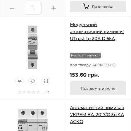
До кошика
Модульний
автоматичний вимикач
UTrust 1р 20А D 6kА
Немає в наявності
Код товару:
A0010210093
153.60 грн.
Повідомити мене
0
Автоматичний вимикач
УКРЕМ ВА-2017/С 3р 4А
АСКО