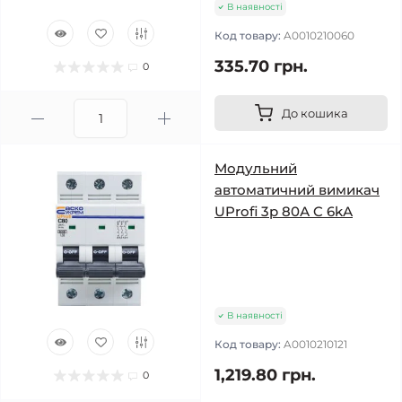
В наявності
Код товару:
A0010210060
335.70 грн.
0
До кошика
Модульний
автоматичний вимикач
UProfi 3р 80А C 6kА
В наявності
Код товару:
A0010210121
1,219.80 грн.
0