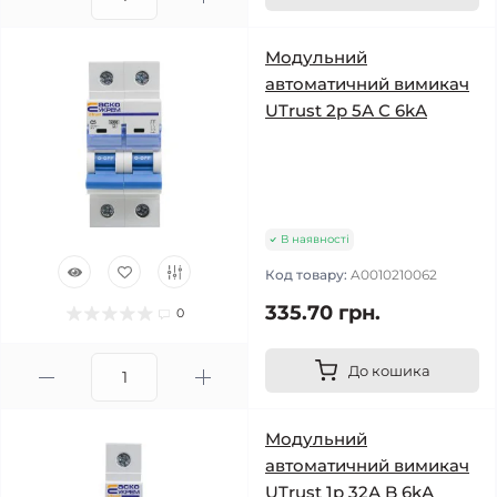
Модульний
автоматичний вимикач
UTrust 2р 5А С 6kА
В наявності
Код товару:
A0010210062
335.70 грн.
0
До кошика
Модульний
автоматичний вимикач
UTrust 1р 32А B 6kА