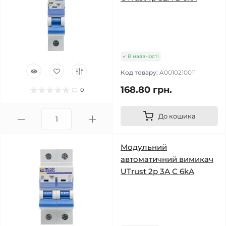
В наявності
Код товару:
A0010210011
168.80 грн.
0
До кошика
Модульний
автоматичний вимикач
UTrust 2р 3А С 6kА