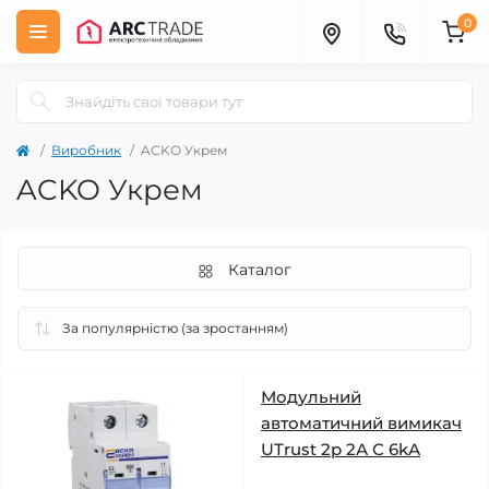
0
Виробник
ACKO Укрем
ACKO Укрем
Каталог
Модульний
автоматичний вимикач
UTrust 2р 2А С 6kА