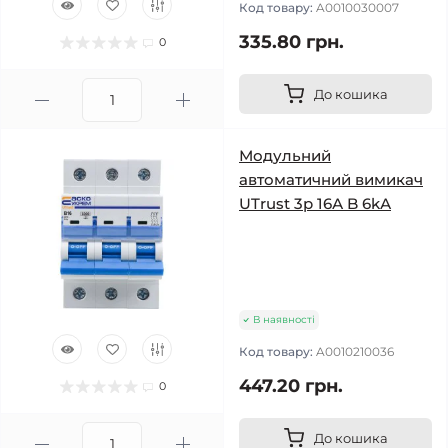
Код товару:
A0010030007
335.80 грн.
0
До кошика
Модульний
автоматичний вимикач
UTrust 3р 16А B 6kА
В наявності
Код товару:
A0010210036
447.20 грн.
0
До кошика