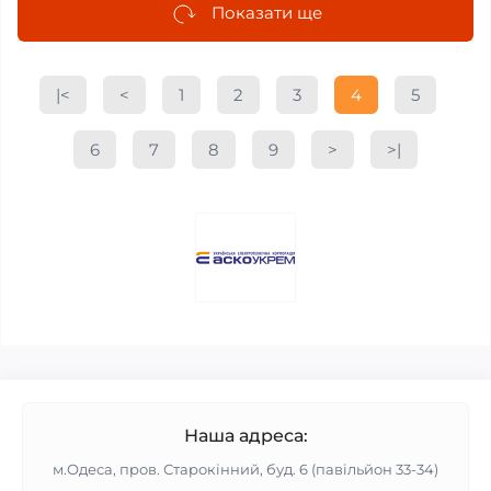
Показати ще
|<
<
1
2
3
4
5
6
7
8
9
>
>|
Наша адреса:
м.Одеса, пров. Старокінний, буд. 6 (павільйон 33-34)