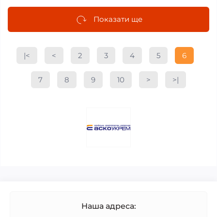
Показати ще
|<
<
2
3
4
5
6
7
8
9
10
>
>|
Наша адреса: