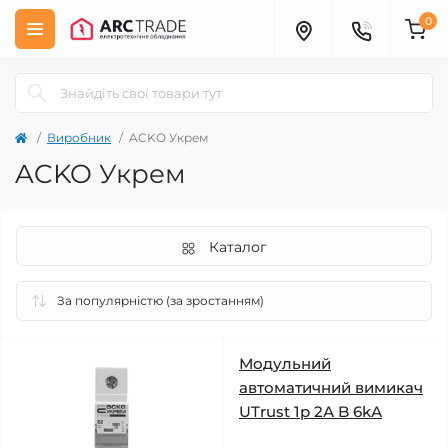
0
Виробник
ACKO Укрем
ACKO Укрем
Каталог
Модульний
автоматичний вимикач
UTrust 1р 2А B 6kА