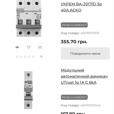
УКРЕМ ВА-2017/D 3р
40А АСКО
Немає в наявності
Код товару:
A0010170105
355.70 грн.
Повідомити мене
0
Модульний
автоматичний вимикач
UTrust 1р 1А С 6kА
Немає в наявності
Код товару:
A0010210044