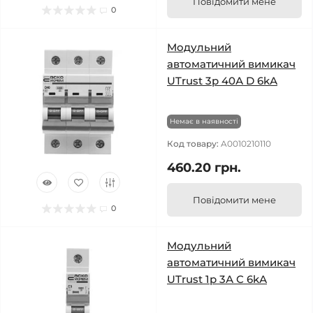
Повідомити мене
0
Модульний
автоматичний вимикач
UTrust 3р 40А D 6kА
Немає в наявності
Код товару:
A0010210110
460.20 грн.
Повідомити мене
0
Модульний
автоматичний вимикач
UTrust 1р 3А С 6kА