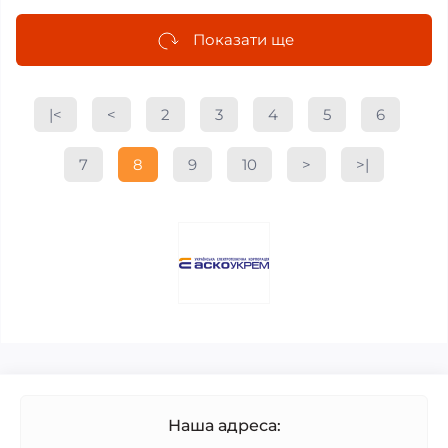
Показати ще
|<
<
2
3
4
5
6
7
8
9
10
>
>|
Наша адреса: