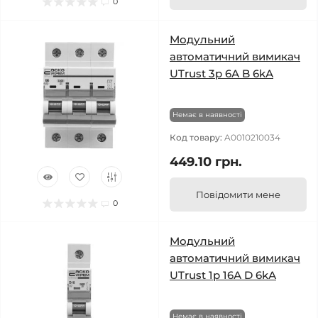
0
Модульний
автоматичний вимикач
UTrust 3р 6А B 6kА
Немає в наявності
Код товару:
A0010210034
449.10 грн.
Повідомити мене
0
Модульний
автоматичний вимикач
UTrust 1р 16А D 6kА
Немає в наявності