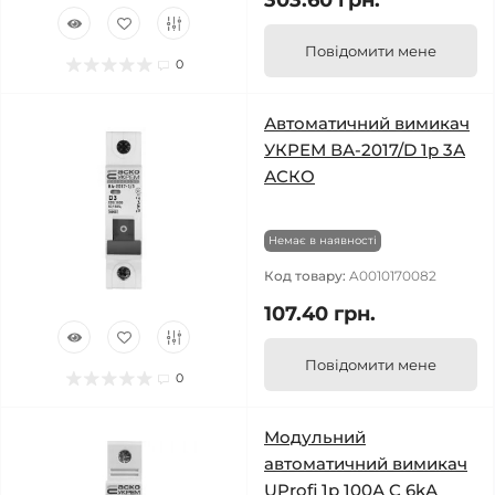
303.60 грн.
Повідомити мене
0
Автоматичний вимикач
УКРЕМ ВА-2017/D 1р 3А
АСКО
Немає в наявності
Код товару:
A0010170082
107.40 грн.
Повідомити мене
0
Модульний
автоматичний вимикач
UProfi 1р 100А C 6kА