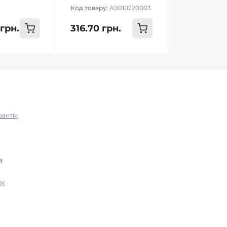
Код товару:
A0010220003
 грн.
316.70 грн.
рантія
а
ру