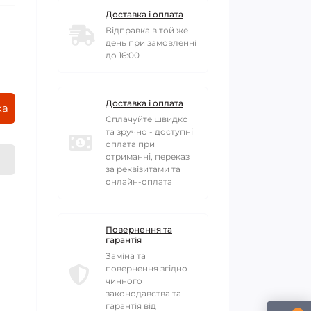
Доставка і оплата
Відправка в той же
день при замовленні
до 16:00
Доставка і оплата
ка
Сплачуйте швидко
та зручно - доступні
оплата при
отриманні, переказ
за реквізитами та
онлайн-оплата
Повернення та
гарантія
Заміна та
повернення згідно
чинного
законодавства та
гарантія від