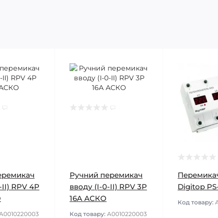
еремикач
Ручний перемикач
Перемика
-ІІ) RPV 4P
вводу (І-0-ІІ) RPV 3P
Digitop P
О
16A АСКО
Код товару:
A0010220003
Код товару:
A0010220003