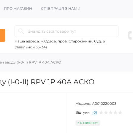
ПРО МАГАЗИН
СПІВПРАЦЯ З НАМИ
Наша адреса:
м.Одеса, пров. Старокінний, буд. 6
(павільйон 33-34)
ч вводу (І-0-ІІ) RPV 1P 40A АСКО
 (І-0-ІІ) RPV 1P 40A АСКО
Модель:
A0010220003
Відгуки:
(0)
В наявності