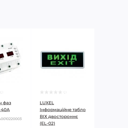
ч фаз
LUXEL
S-40A
Інформаційне табло
ВІХ двостороннє
A0010220003
(EL-02)