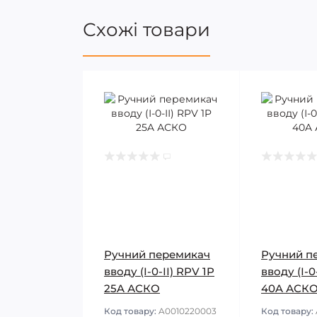
Схожі товари
Ручний перемикач
Ручний п
вводу (І-0-ІІ) RPV 1P
вводу (І-0
25A АСКО
40A АСК
Код товару:
A0010220003
Код товару: