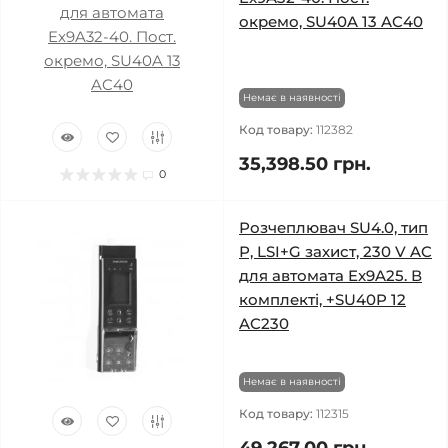
окремо, SU40A 13 AC40
Немає в наявності
Код товару:
112382
35,398.50 грн.
0
Розчеплювач SU4.0, тип
Р, LSI+G захист, 230 V AC
для автомата Ex9A25. В
комплекті, +SU40P 12
AC230
Немає в наявності
Код товару:
112315