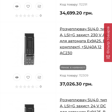
Код товару:
112291
34,699.20 грн.
0
Фільтр товарів
Розчеплювач SU4.0, тип
А, LSI+G захист, 230 V AC
для автомата Ex9A25. В
комплекті, +SU40A 12
AC230
Немає в наявності
Код товару:
112309
37,026.30 грн.
0
Розчеплювач SU4.0, тип
А, LSI+G захист, 24 V DC
для автомата Ex9A25. В