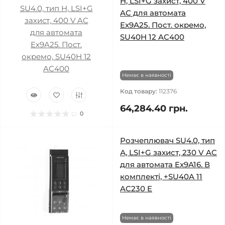
H, LSI+G захист, 400 V
AC для автомата
Ex9A25. Пост. окремо,
SU40H 12 AC400
Немає в наявності
Код товару:
112376
64,284.40 грн.
0
Розчеплювач SU4.0, тип
А, LSI+G захист, 230 V AC
для автомата Ex9A16. В
комплекті, +SU40A 11
AC230 E
Немає в наявності