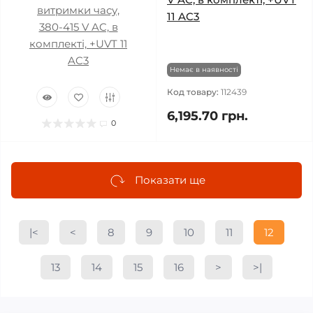
11 AC3
Немає в наявності
Код товару:
112439
6,195.70 грн.
0
Показати ще
|<
<
8
9
10
11
12
13
14
15
16
>
>|