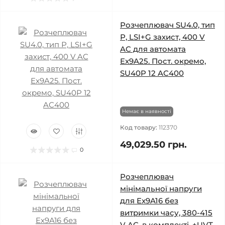
Розчеплювач SU4.0, тип
Р, LSI+G захист, 400 V
AC для автомата
Ex9A25. Пост. окремо,
SU40P 12 AC400
Немає в наявності
Код товару:
112370
49,029.50 грн.
0
Розчеплювач
мінімальної напруги
для Ex9A16 без
витримки часу, 380-415
V AC, в комплекті, +UVT