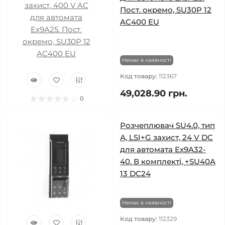
Пост. окремо, SU30P 12
AC400 EU
Немає в наявності
Код товару:
112367
49,028.90 грн.
0
Розчеплювач SU4.0, тип
А, LSI+G захист, 24 V DC
для автомата Ex9A32-
40. В комплекті, +SU40A
13 DC24
Немає в наявності
Код товару:
112329