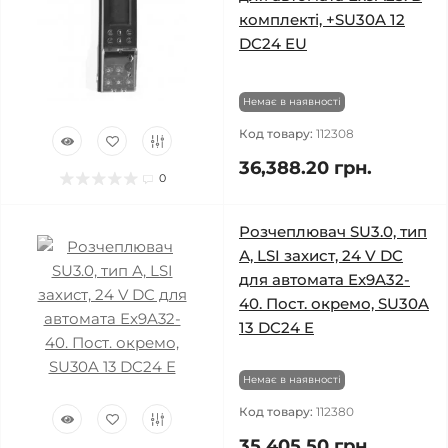
комплекті, +SU30A 12
DC24 EU
Немає в наявності
Код товару:
112308
36,388.20 грн.
0
Розчеплювач SU3.0, тип
А, LSI захист, 24 V DC
для автомата Ex9A32-
40. Пост. окремо, SU30A
13 DC24 E
Немає в наявності
Код товару:
112380
35,405.50 грн.