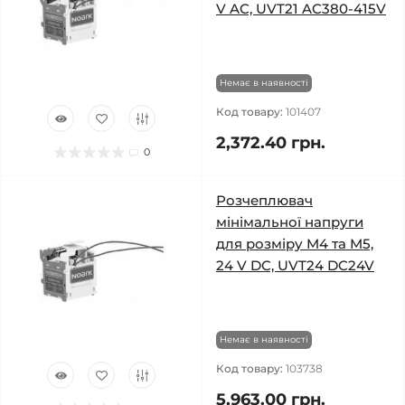
V AC, UVT21 AC380-415V
Немає в наявності
Код товару:
101407
2,372.40 грн.
0
Розчеплювач
мінімальної напруги
для розміру M4 та M5,
24 V DC, UVT24 DC24V
Немає в наявності
Код товару:
103738
5,963.00 грн.