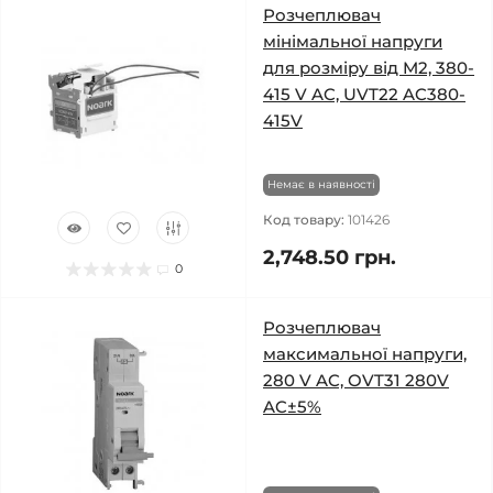
Розчеплювач
мінімальної напруги
для розміру від M2, 380-
415 V AC, UVT22 AC380-
415V
Немає в наявності
Код товару:
101426
2,748.50 грн.
0
Розчеплювач
максимальної напруги,
280 V AC, OVT31 280V
AC±5%