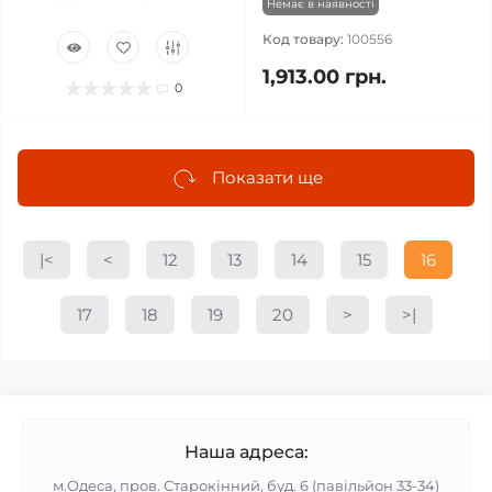
Немає в наявності
Код товару:
100556
1,913.00 грн.
0
Показати ще
|<
<
12
13
14
15
16
17
18
19
20
>
>|
Наша адреса:
м.Одеса, пров. Старокінний, буд. 6 (павільйон 33-34)