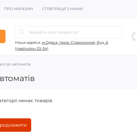
ПРО МАГАЗИН
СПІВПРАЦЯ З НАМИ
Наша адреса:
м.Одеса, пров. Старокінний, буд. 6
(павільйон 33-34)
рої до автоматів
втоматів
атегорії немає товарів
родовжити