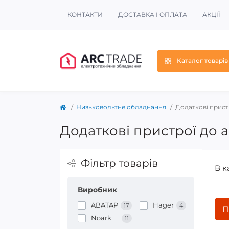
КОНТАКТИ
ДОСТАВКА І ОПЛАТА
АКЦІЇ
Каталог товарів
Низьковольтне обладнання
Додаткові прист
Додаткові пристрої до а
Фільтр товарів
В к
Виробник
ABATAP
Hager
17
4
П
Noark
11