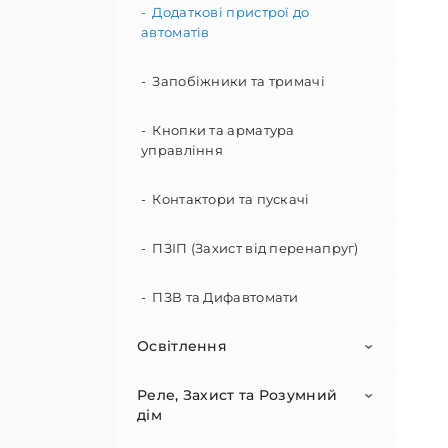
фільтри
Додаткові пристрої до
автоматів
Монтажні коробки та
Рамки та механізми
підрозетники
Запобіжники та тримачі
Розетки внутрішнього монтажу
Наконечники та гільзи
Кнопки та арматура
управління
Розетки зовнішнього монтажу
Розетки комп'ютерні,
Контактори та пускачі
телевізійні та телефонні
ПЗІП (Захист від перенапруг)
ПЗВ та Дифавтомати
Освітлення
Реле, Захист та Розумний
Блоки живлення
дім
Ліхтарі та автономне