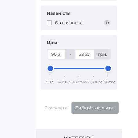
Наявність
Є в наявності
19
Ціна
-
грн.
90,3
74,2 тис.
148,3 тис.
222,5 тис.
296,6 тис.
Скасувати
Виберіть фільтри